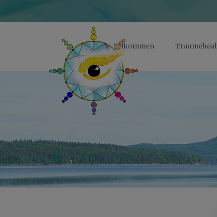
Hop
til
indholdet
Velkommen
Traumeheali