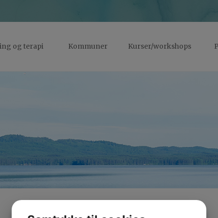
ng og terapi
Kommuner
Kurser/workshops
P