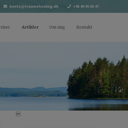
bente@traumehealing.dk
+45 40 95 86 47
riser
Artikler
Om mig
Kontakt
