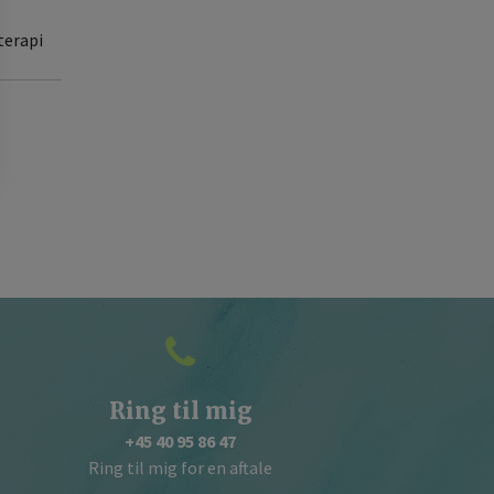
terapi
Ring til mig
+45 40 95 86 47
Ring til mig for en aftale