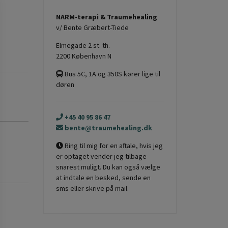
NARM-terapi & Traumehealing
v/ Bente Græbert-Tiede
Elmegade 2 st. th.
2200 København N
Bus 5C, 1A og 350S kører lige til
døren
+45 40 95 86 47
bente@traumehealing.dk
Ring til mig for en aftale, hvis jeg
er optaget vender jeg tilbage
snarest muligt. Du kan også vælge
at indtale en besked, sende en
sms eller skrive på mail.