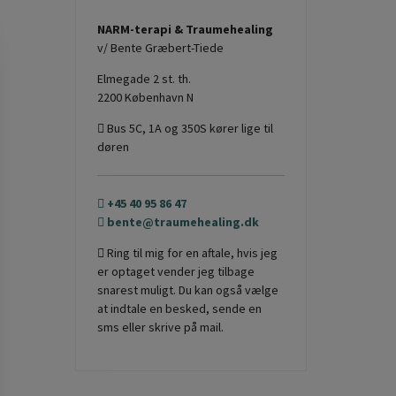
NARM-terapi & Traumehealing
v/ Bente Græbert-Tiede
Elmegade 2 st. th.
2200 København N
Bus 5C, 1A og 350S kører lige til
døren
+45 40 95 86 47
bente@traumehealing.dk
Ring til mig for en aftale, hvis jeg
er optaget vender jeg tilbage
snarest muligt. Du kan også vælge
at indtale en besked, sende en
sms eller skrive på mail.