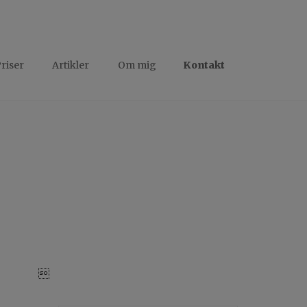
bente@traumehealing.dk
+45 40 95 86 47
riser
Artikler
Om mig
Kontakt
