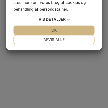
Læs mere om vores brug af cookies og
behandling af persondata
her
.
VIS
DETALJER
JA
NEJ
OK
JA
NEJ
NØDVENDIGE
PRÆFERENCER
AFVIS ALLE
JA
NEJ
JA
NEJ
MARKETING
STATISTIK