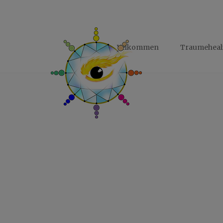
Hop
til
indholdet
Velkommen
Traumeheali